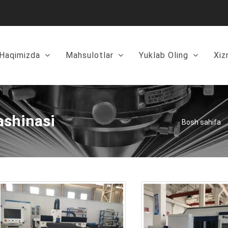
 Haqimizda
Mahsulotlar
Yuklab Oling
Xiz
ashinasi
Bosh sahifa