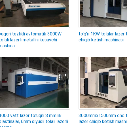
yuqori tezlikli avtomatik 3000W
to'g'ri 1KW tolalar lazer 
tolali lazerli metallni kesuvchi
chiqib ketish mashinasi
mashina ...
1000 vatt lazer to'siqni 8 mm.lik
3000mmx1500mm cnc tol
plastinalar, 6mm slyusli tolali lazerli
lazer chiqib ketish mashi