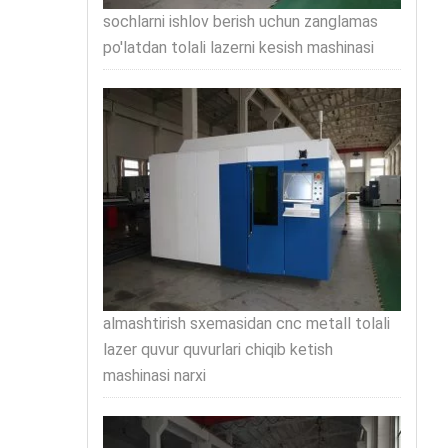
sochlarni ishlov berish uchun zanglamas
po'latdan tolali lazerni kesish mashinasi
almashtirish sxemasidan cnc metall tolali
lazer quvur quvurlari chiqib ketish
mashinasi narxi