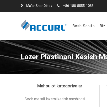
Ma'anShan Xitoy
+86-188-5555-1088
Bosh Sahifa
Biz
Lazer Plastinani Kesish M
Mahsulot kategoriyalari
Soch metall lazerni kesish mashinasi