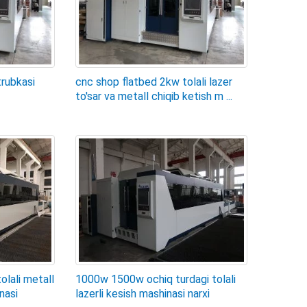
trubkasi
cnc shop flatbed 2kw tolali lazer
to'sar va metall chiqib ketish m ...
ali metall
1000w 1500w ochiq turdagi tolali
nasi
lazerli kesish mashinasi narxi