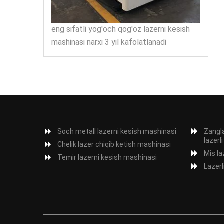
eng sifatli yog'och qog'oz lazerni kesish
mashinasi narxi 3 yil kafolatlanadi
Soch metall lazerni kesish mashinasi
Zangl
lazerli
Chelik lazer chiqib ketish mashinasi
Mis la
Temir lazerni kesish mashinasi
Lazerl