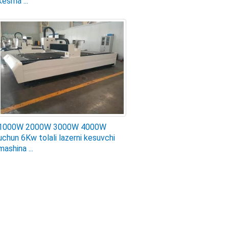
kesma ...
1000W 2000W 3000W 4000W
uchun 6Kw tolali lazerni kesuvchi
mashina ...