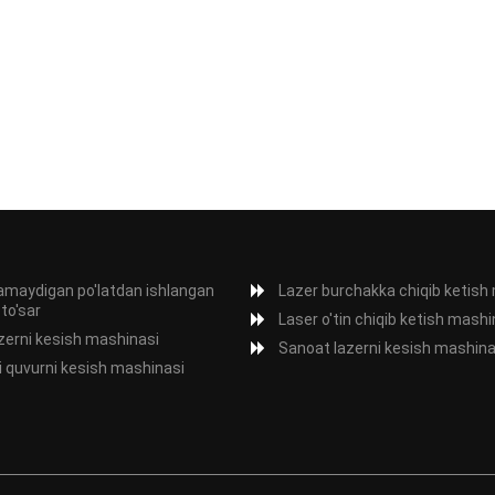
amaydigan po'latdan ishlangan
Lazer burchakka chiqib ketish
 to'sar
Laser o'tin chiqib ketish mashi
zerni kesish mashinasi
Sanoat lazerni kesish mashina
i quvurni kesish mashinasi